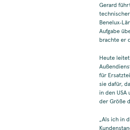
Gerard führ
technischer
Benelux‑Län
Aufgabe übe
brachte er 
Heute leite
Außendienst
für Ersatzt
sie dafür, 
in den USA 
der Größe d
„Als ich in
Kundenstand