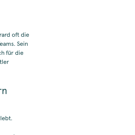
ard oft die
eams. Sein
h für die
tler
rn
lebt.