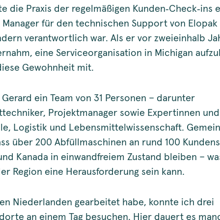
te die Praxis der regelmäßigen Kunden‑Check‑ins ein
 Manager für den technischen Support von Elopak 
dern verantwortlich war. Als er vor zweieinhalb Ja
rnahm, eine Serviceorganisation in Michigan aufz
diese Gewohnheit mit.
t Gerard ein Team von 31 Personen – darunter
techniker, Projektmanager sowie Expertinnen und
eile, Logistik und Lebensmittelwissenschaft. Geme
dass über 200 Abfüllmaschinen an rund 100 Kunden
und Kanada in einwandfreiem Zustand bleiben – wa
er Region eine Herausforderung sein kann.
 den Niederlanden gearbeitet habe, konnte ich drei
orte an einem Tag besuchen. Hier dauert es man