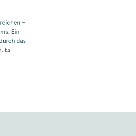
rreichen –
ems. Ein
 durch das
. Es