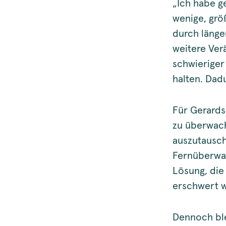
„Ich habe g
wenige, grö
durch länge
weitere Ver
schwieriger
halten. Dad
Für Gerards
zu überwach
auszutausch
Fernüberwa
Lösung, die
erschwert w
Dennoch ble