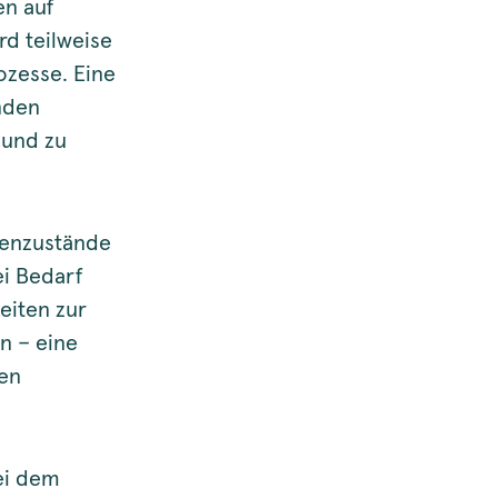
en auf
rd teilweise
ozesse. Eine
nden
 und zu
nenzustände
i Bedarf
eiten zur
n – eine
gen
ei dem