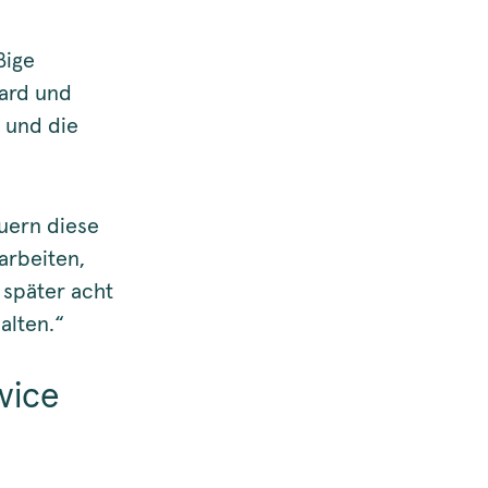
ßige
ard und
n und die
uern diese
arbeiten,
 später acht
alten.“
vice