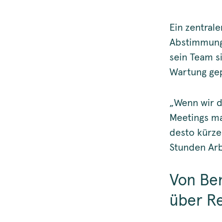
Ein zentral
Abstimmung
sein Team s
Wartung gep
„Wenn wir d
Meetings ma
desto kürze
Stunden Arb
Von Be
über R