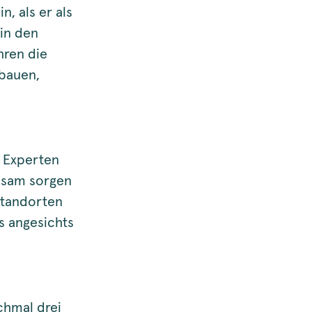
, als er als
in den
hren die
ubauen,
 Experten
insam sorgen
standorten
s angesichts
chmal drei