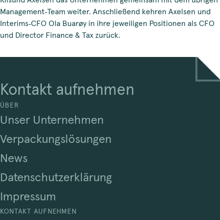
Kilsund Axelsen das Unternehmen gemeinsam mit dem übrigen
Management‑Team weiter. Anschließend kehren Axelsen und
Interims‑CFO Ola Buarøy in ihre jeweiligen Positionen als CFO
und Director Finance & Tax zurück.
Kontakt aufnehmen
ÜBER
Unser Unternehmen
Verpackungslösungen
News
Datenschutzerklärung
Impressum
KONTAKT AUFNEHMEN