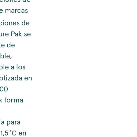
de marcas
ciones de
ure Pak se
te de
ble,
ble a los
otizada en
000
ak forma
ia para
1,5 °C en