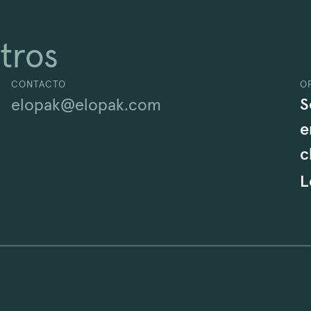
tros
CONTACTO
O
S
elopak@elopak.com
e
c
L