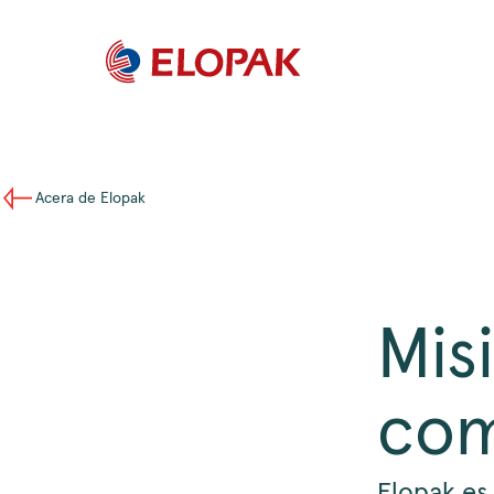
Acera de Elopak
Misi
com
Elopak es