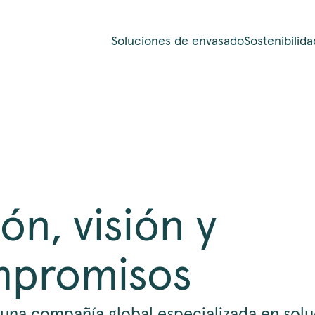
Soluciones de envasado
Sostenibilida
ón, visión y
promisos
 una compañía global especializada en sol