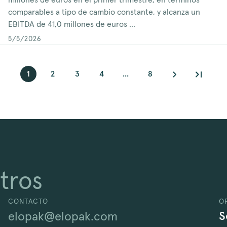
millones de euros en el primer trimestre, en términos
comparables a tipo de cambio constante, y alcanza un
EBITDA de 41,0 millones de euros ...
5/5/2026
1
2
3
4
...
8
tros
CONTACTO
O
S
elopak@elopak.com