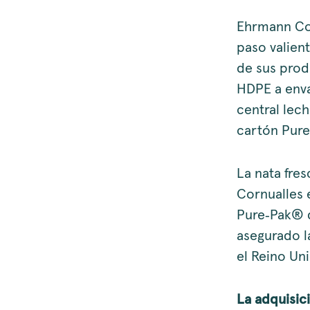
Ehrmann Cor
paso valien
de sus produ
HDPE a enva
central lec
cartón Pure
La nata fres
Cornualles 
Pure‑Pak® d
asegurado l
el Reino Uni
La adquisic