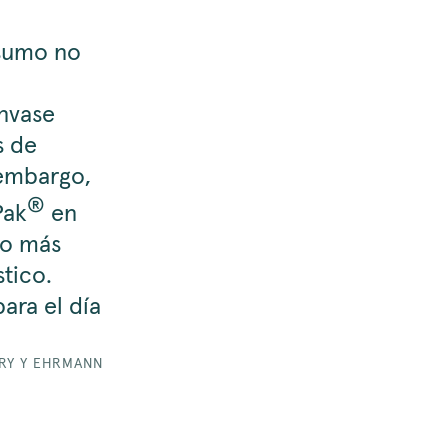
nsumo no
nvase
s de
 embargo,
®
Pak
en
go más
tico.
ara el día
RY Y EHRMANN