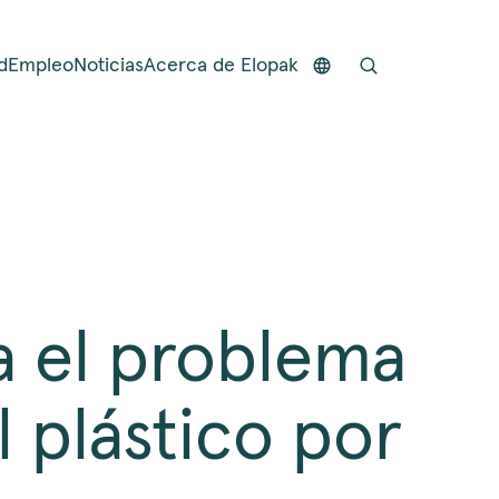
d
Empleo
Noticias
Acerca de Elopak
a el problema
l plástico por