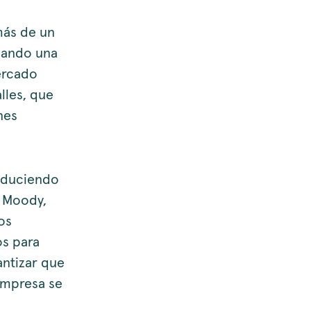
más de un
onando una
ercado
lles, que
nes
educiendo
k Moody,
os
os para
antizar que
empresa se