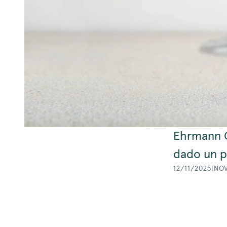
Ehrmann C
dado un pa
12/11/2025
|
NO