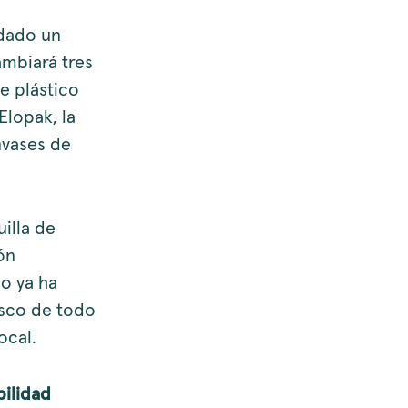
 dado un
ambiará tres
e plástico
lopak, la
nvases de
illa de
ón
o ya ha
esco de todo
ocal.
bilidad