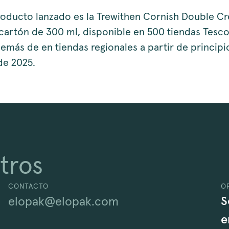
roducto lanzado es la Trewithen Cornish Double C
cartón de 300 ml, disponible en 500 tiendas Tesco 
demás de en tiendas regionales a partir de principi
de 2025.
tros
CONTACTO
O
S
elopak@elopak.com
e