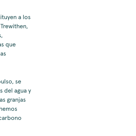
ituyen a los
 Trewithen,
,
jas que
las
ulso, se
s del agua y
as granjas
e hemos
 carbono