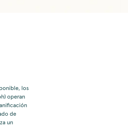
ponible, los
bh) operan
anificación
nado de
iza un