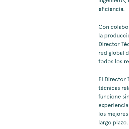
ingenieros,
eficiencia.
Con colabo
la producció
Director Té
red global 
todos los re
El Director
técnicas re
funcione si
experiencia 
los mejores
largo plazo.