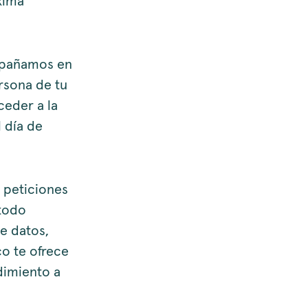
xima
mpañamos en
ersona de tu
ceder a la
 día de
 peticiones
 todo
e datos,
co te ofrece
dimiento a