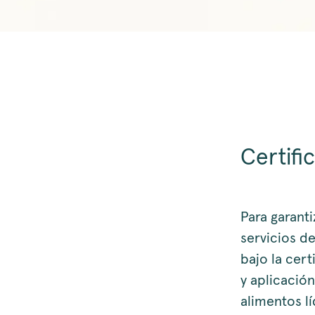
Certifi
Para garant
servicios d
bajo la cer
y aplicació
alimentos l