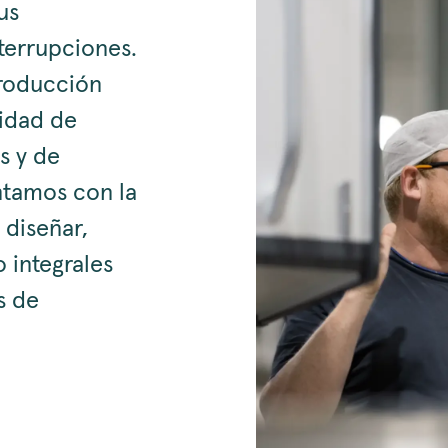
us
terrupciones.
producción
lidad de
s y de
ntamos con la
 diseñar,
 integrales
s de