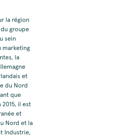
r la région
e du groupe
u sein
u marketing
ntes, la
Allemagne
rlandais et
pe du Nord
tant que
2015, il est
ranée et
du Nord et la
t Industrie,