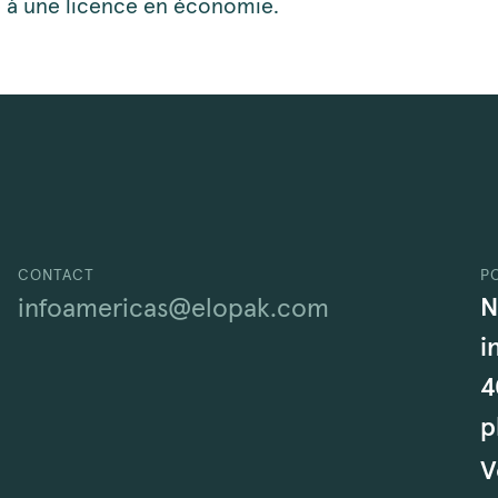
 à une licence en économie.
CONTACT
P
N
infoamericas@elopak.com
i
4
p
V