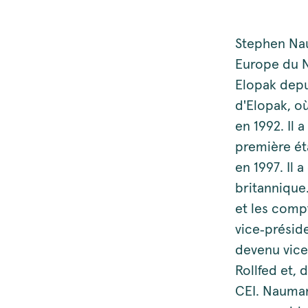
Stephen Nau
Europe du N
Elopak depu
d'Elopak, o
en 1992. Il 
première ét
en 1997. Il 
britannique
et les comp
vice‑préside
devenu vice
Rollfed et, 
CEI. Naumann