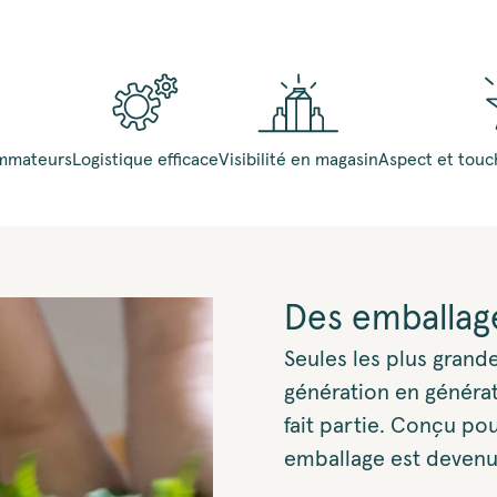
ommateurs
Logistique efficace
Visibilité en magasin
Aspect et tou
Des emballag
Seules les plus grand
génération en généra
fait partie. Conçu po
emballage est devenu