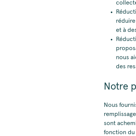
collecte
Réducti
réduire
et à de
Réducti
proposa
nous ai
des res
Notre p
Nous fourni
remplissage 
sont achemi
fonction du