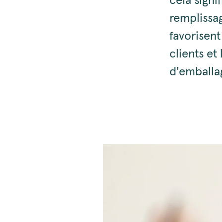
cela sign
remplissag
favorisent
clients e
d'emballag