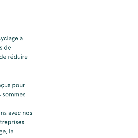
cyclage à
s de
de réduire
nçus pour
us sommes
ons avec nos
treprises
ge, la