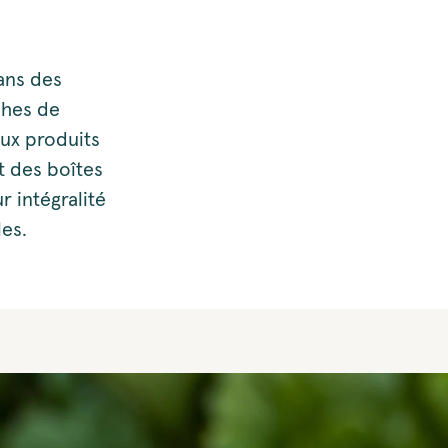
dans des
ches de
aux produits
t des boîtes
r intégralité
les.