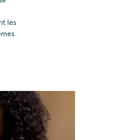
de
nt les
tèmes