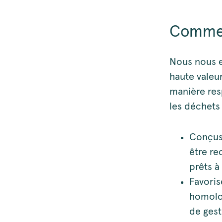
Commen
Nous nous e
haute valeu
manière res
les déchets 
Conçus 
être r
prêts à
Favoris
homolog
de gest