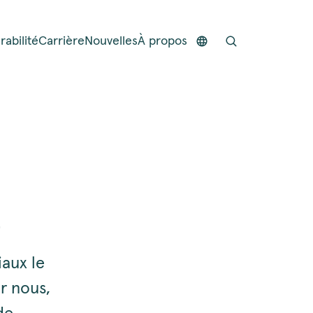
rabilité
Carrière
Nouvelles
À propos
e
iaux le
r nous,