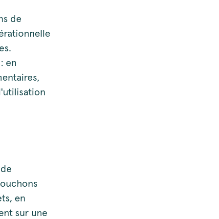
ns de
érationnelle
es.
: en
entaires,
'utilisation
 de
 bouchons
ts, en
ent sur une