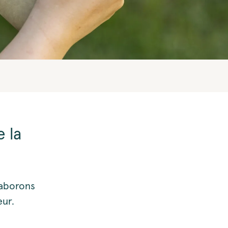
e la
laborons
eur.