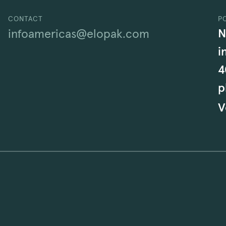
CONTACT
P
N
infoamericas@elopak.com
i
4
p
V