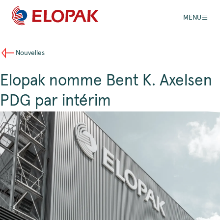
MENU
Nouvelles
Elopak nomme Bent K. Axelsen
PDG par intérim