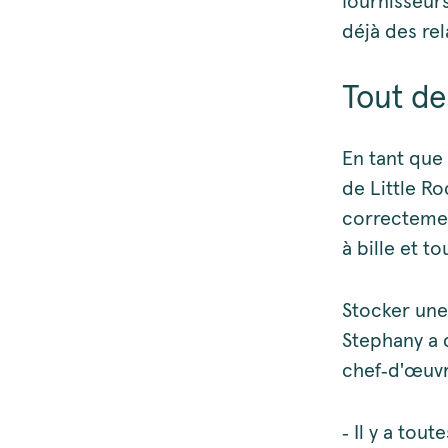
fournisseurs
déjà des rel
Tout de
En tant que 
de Little R
correctemen
à bille et t
Stocker une 
Stephany a 
chef‑d'œuvr
‑ Il y a tou