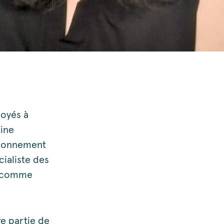
loyés à
sine
ctionnement
ialiste des
es comme
re partie de