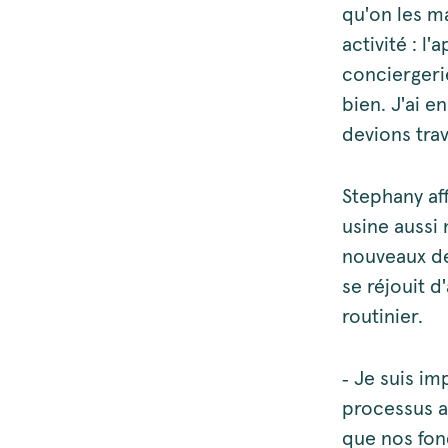
qu'on les m
activité : l
conciergerie
bien. J'ai e
devions trav
Stephany af
usine aussi 
nouveaux dé
se réjouit 
routinier.
‑ Je suis im
processus a
que nos fon