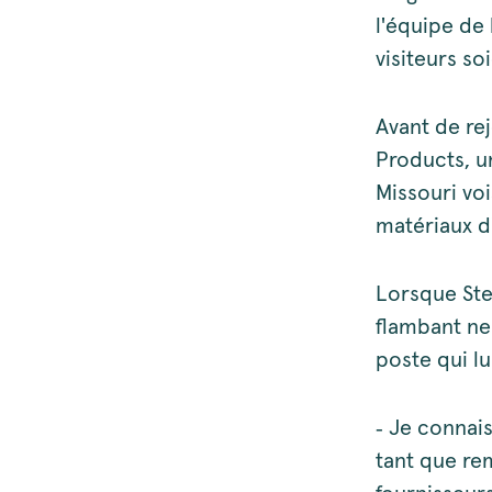
l'équipe de
visiteurs so
Avant de rej
Products, u
Missouri voi
matériaux d
Lorsque Ste
flambant neu
poste qui l
‑ Je connais
tant que re