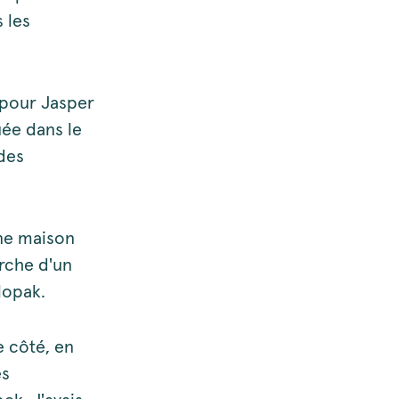
 les
é pour Jasper
uée dans le
 des
une maison
erche d'un
lopak.
e côté, en
es