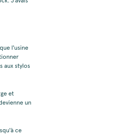
ck. J'avais
que l'usine
tionner
s aux stylos
rge et
 devienne un
usqu'à ce