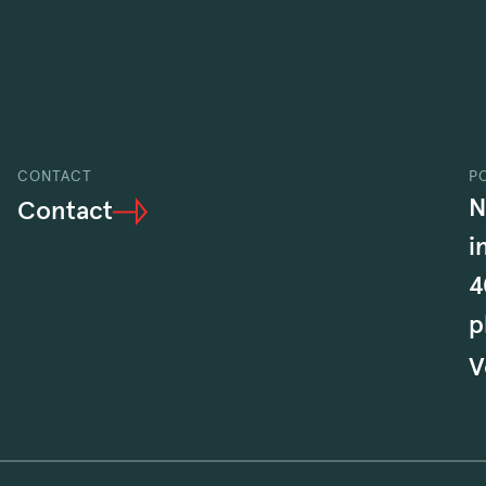
CONTACT
P
N
Contact
i
4
p
V