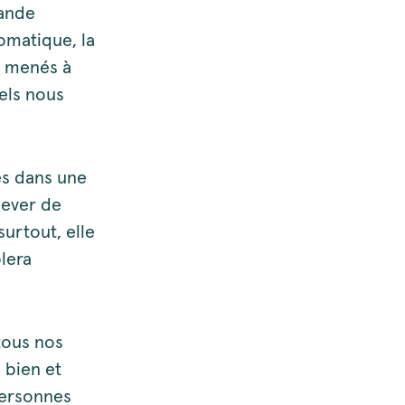
rande
tomatique, la
i menés à
uels nous
és dans une
lever de
urtout, elle
lera
tous nos
 bien et
personnes