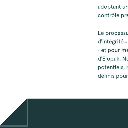
adoptant un
contrôle pré
Le processus
d'intégrité 
‑ et pour m
d'Elopak. N
potentiels, 
définis pou