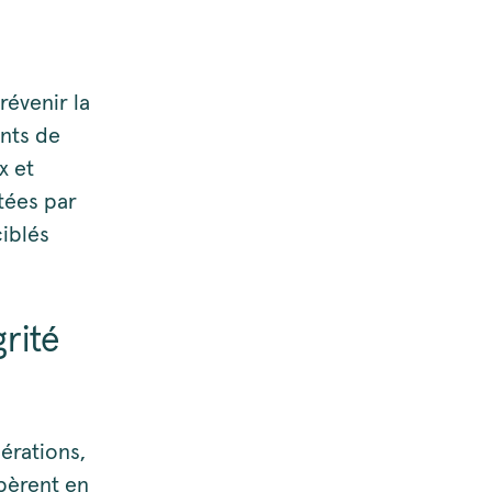
révenir la
nts de
x et
étées par
iblés
rité
érations,
pèrent en