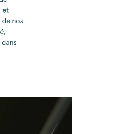
 et
e de nos
é,
 dans