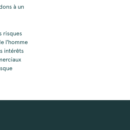
dons à un
s risques
 de l'homme
s intérêts
merciaux
risque