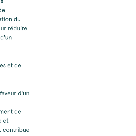
is
de
ation du
our réduire
 d'un
es et de
 faveur d'un
nement de
e et
et contribue