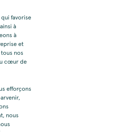
qui favorise
ainsi à
eons à
reprise et
 tous nos
 au cœur de
ous efforçons
arvenir,
ions
t, nous
nous