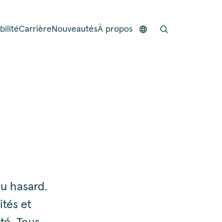
ilité
Carrière
Nouveautés
À propos
au hasard.
tés et