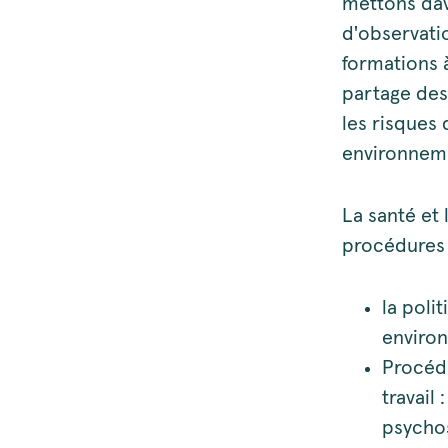
mettons dava
d'observati
formations 
partage des
les risques
environneme
La santé et 
procédures
la poli
environ
Procédu
travail
psychos