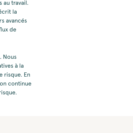
 au travail.
crit la
urs avancés
flux de
e. Nous
tives à la
e risque. En
ion continue
risque.