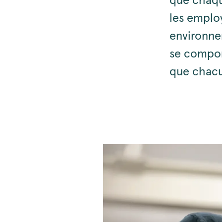
que chaqu
les emplo
environnem
se compor
que chacu