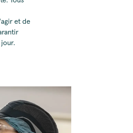
té. Tous
'agir et de
rantir
jour.