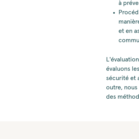
à préven
Procédu
manière
et en a
commun
L'évaluatio
évaluons les
sécurité et 
outre, nous
des méthodes