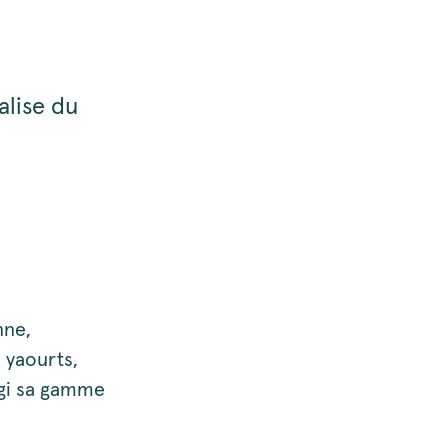
alise du
nne,
s yaourts,
rgi sa gamme