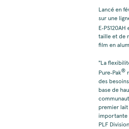
Lancé en fé
sur une lig
E‑PS120AH e
taille et de
film en alu
"La flexibil
®
Pure‑Pak
n
des besoins
base de haut
communauté 
premier lai
importante 
PLF Division