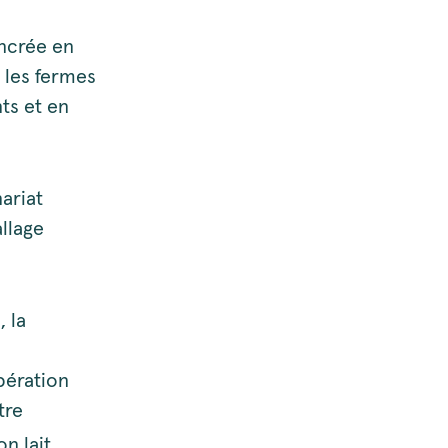
ancrée en
 les fermes
ts et en
ariat
llage
 la
pération
tre
n lait