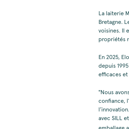
La laiterie 
Bretagne. L
voisines. Il
propriétés n
En 2025, El
depuis 1995
efficaces et
"Nous avons
confiance, 
l’innovatio
avec SILL e
emballage a