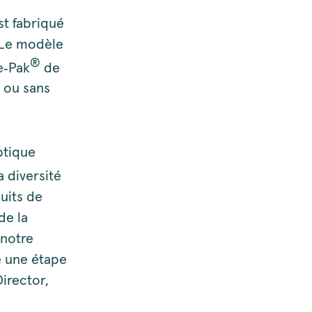
st fabriqué
. Le modèle
®
e‑Pak
de
c ou sans
ptique
 diversité
uits de
de la
 notre
e une étape
irector,