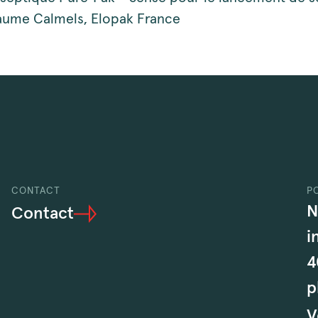
laume Calmels, Elopak France
CONTACT
P
N
Contact
i
4
p
V