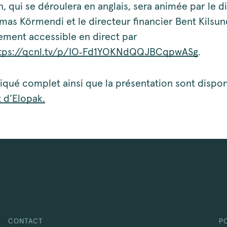
, qui se déroulera en anglais, sera animée par le d
mas Körmendi et le directeur financier Bent Kilsun
lement accessible en direct par
tps://qcnl.tv/p/IO‑Fd1YOKNdQQJBCqpwASg
.
ué complet ainsi que la présentation sont dispo
t d’Elopak.
CONTACT
P