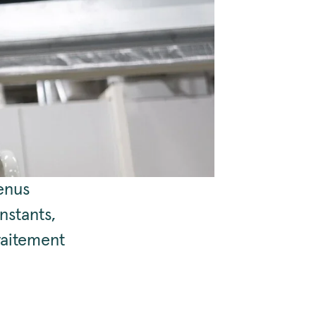
enus
nstants,
raitement