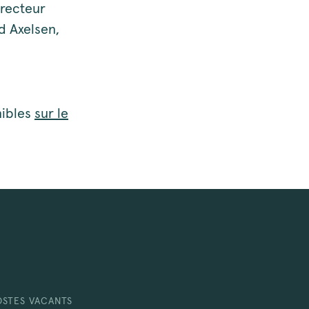
irecteur
d Axelsen,
nibles
sur le
OSTES VACANTS