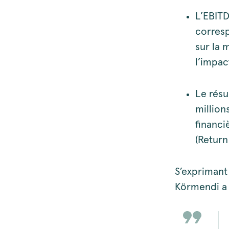
L’EBITD
corresp
sur la 
l’impac
Le résu
million
financi
(Return
S’exprimant
Körmendi a 