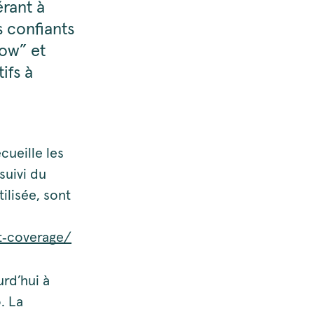
érant à
s confiants
ow” et
ifs à
cueille les
suivi du
ilisée, sont
t‑coverage/
rd’hui à
. La