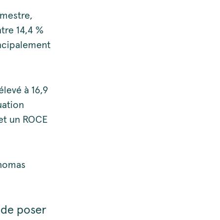
imestre,
tre 14,4 %
incipalement
élevé à 16,9
uation
 et un ROCE
Thomas
 de poser