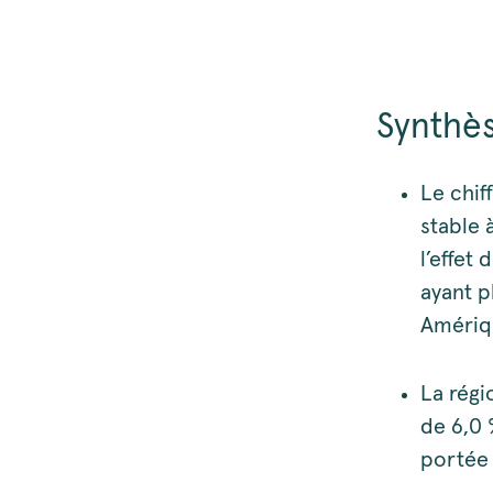
Synthès
Le chif
stable 
l’effet
ayant p
Amériq
La régi
de 6,0 
portée 