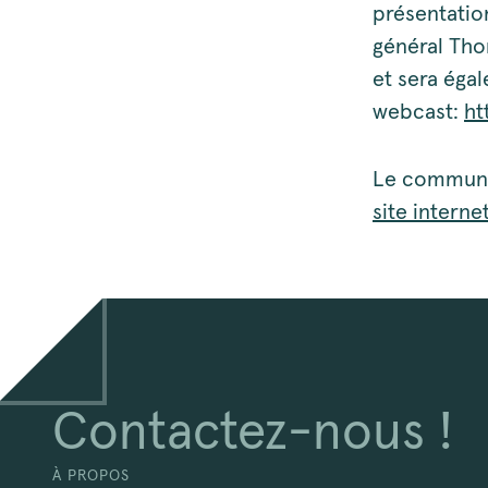
présentation
général Tho
et sera éga
webcast:
ht
Le communiq
site interne
Contactez-nous !
À PROPOS