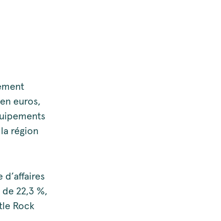
lement
 en euros,
équipements
la région
 d’affaires
 de 22,3 %,
tle Rock