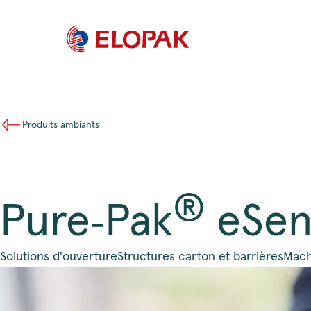
Produits ambiants
®
Pure‑Pak
eSen
Solutions d'ouverture
Structures carton et barrières
Mach