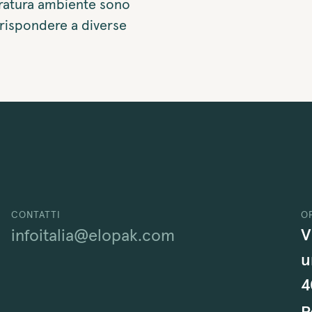
eratura ambiente sono
 rispondere a diverse
CONTATTI
O
V
infoitalia@elopak.com
u
4