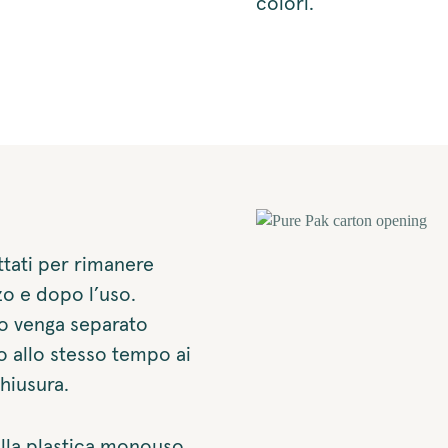
colori.
tati per rimanere
zzo e dopo l’uso.
po venga separato
o allo stesso tempo ai
hiusura.
lla plastica monouso.