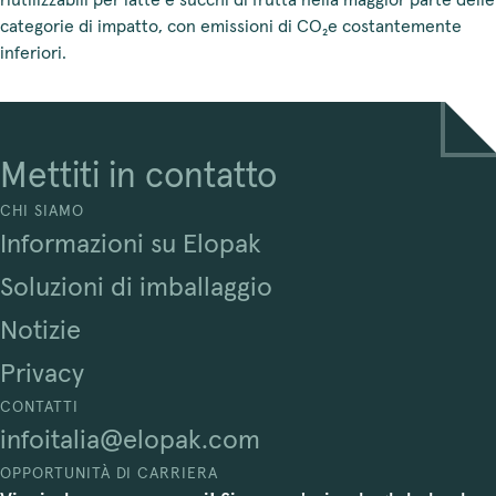
riutilizzabili per latte e succhi di frutta nella maggior parte delle
categorie di impatto, con emissioni di CO₂e costantemente
inferiori.
Mettiti in contatto
CHI SIAMO
Informazioni su Elopak
Soluzioni di imballaggio
Notizie
Privacy
CONTATTI
infoitalia@elopak.com
OPPORTUNITÀ DI CARRIERA